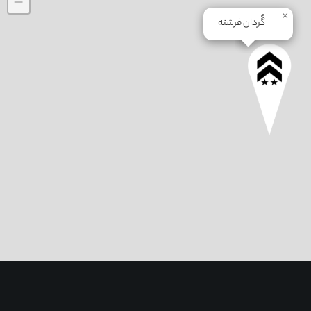
−
×
گٌردان فرشته