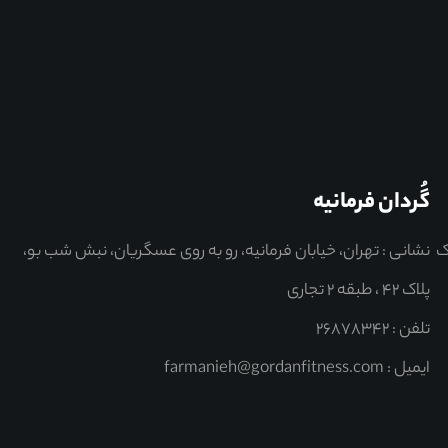
گُردان فرمانیه
ک
نشانی : تهران، خیابان فرمانیه، رو به روی عسگریان، نبش شب بو،
صفحه نخست
پلاک ۴۲ ، طبقه 2 تجاری
شعبه ها
تلفن : ۲۶۸۷۸۳۴۲
ایمیل : farmanieh@gordanfitness.com
درباره ما