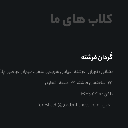
کلاب های ما
گُردان فرشته
نشانی : تهران، فرشته، خیابان شریفی منش، خیابان فیاضی، پلا
۲۴، ساختمان فرشته 24، طبقه ۱ تجاری
تلفن : ۲۶۳۵۴۴۱۰
ایمیل : fereshteh@gordanfitness.com