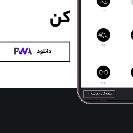
کن
دانلود