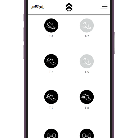
صفحه نخست
شعبه ها
درباره ما
ترینر ها